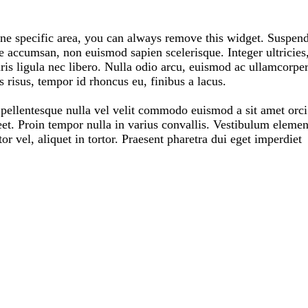
one specific area, you can always remove this widget. Suspend
te accumsan, non euismod sapien scelerisque. Integer ultricies
uris ligula nec libero. Nulla odio arcu, euismod ac ullamcorper
s risus, tempor id rhoncus eu, finibus a lacus.
 pellentesque nulla vel velit commodo euismod a sit amet orci
eet. Proin tempor nulla in varius convallis. Vestibulum eleme
r vel, aliquet in tortor. Praesent pharetra dui eget imperdiet