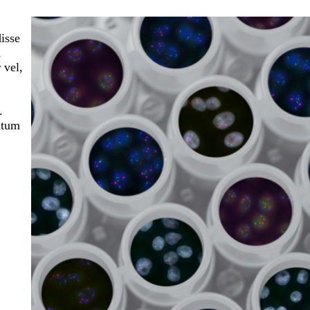
isse
,
 vel,
.
ntum