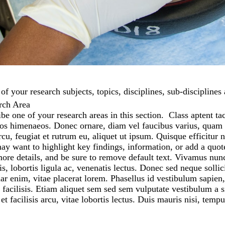
of your research subjects, topics, disciplines, sub-disciplines
rch Area
be one of your research areas in this section. Class aptent tac
os himenaeos. Donec ornare, diam vel faucibus varius, quam s
cu, feugiat et rutrum eu, aliquet ut ipsum. Quisque efficitur 
y want to highlight key findings, information, or add a quot
re details, and be sure to remove default text. Vivamus nunc
sis, lobortis ligula ac, venenatis lectus. Donec sed neque soll
ar enim, vitae placerat lorem. Phasellus id vestibulum sapien
d facilisis. Etiam aliquet sem sed sem vulputate vestibulum 
et facilisis arcu, vitae lobortis lectus. Duis mauris nisi, tempu