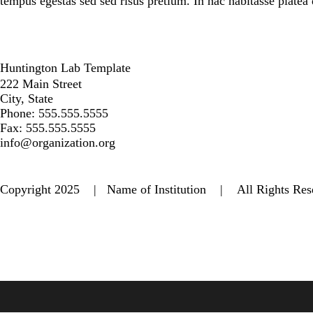
tempus egestas sed sed risus pretium. In hac habitasse platea 
Huntington Lab Template
222 Main Street
City, State
Phone: 555.555.5555
Fax: 555.555.5555
info@organization.org
Copyright 2025 | Name of Institution | All Rights R