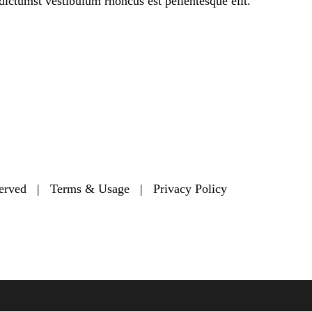
dictumst vestibulum rhoncus est pellentesque elit.
Secondary menu
eserved |
Terms & Usage
|
Privacy Policy