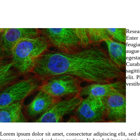
Resea
Enter 
feugia
augue 
egesta
Curabi
sagitt
elit. 
vestib
Lorem ipsum dolor sit amet, consectetur adipiscing elit, sed 