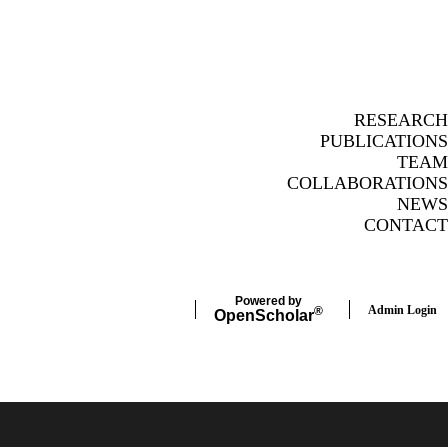
Insta
Fa
RESEARCH
PUBLICATIONS
TEAM
COLLABORATIONS
NEWS
CONTACT
Powered by
Admin Login
®
Open
Scholar