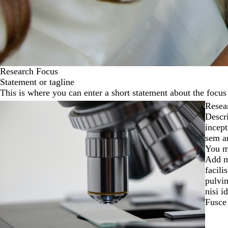
Research Focus
Statement or tagline
This is where you can enter a short statement about the focus 
Resea
Descri
incept
sem ar
You ma
Add mo
facili
pulvin
nisi i
Fusce 