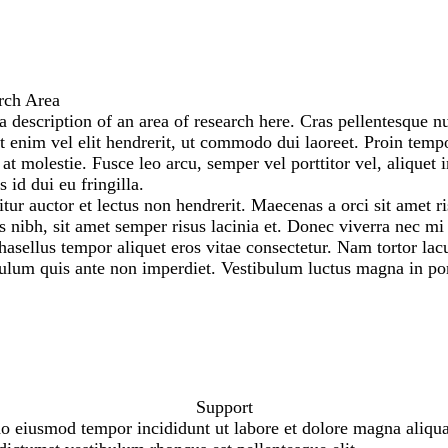
rch Area
a description of an area of research here. Cras pellentesque 
t enim vel elit hendrerit, ut commodo dui laoreet. Proin tem
at molestie. Fusce leo arcu, semper vel porttitor vel, aliquet 
s id dui eu fringilla.
tur auctor et lectus non hendrerit. Maecenas a orci sit amet ri
is nibh, sit amet semper risus lacinia et. Donec viverra nec mi 
Phasellus tempor aliquet eros vitae consectetur. Nam tortor lacu
ulum quis ante non imperdiet. Vestibulum luctus magna in port
Support
do eiusmod tempor incididunt ut labore et dolore magna aliqua